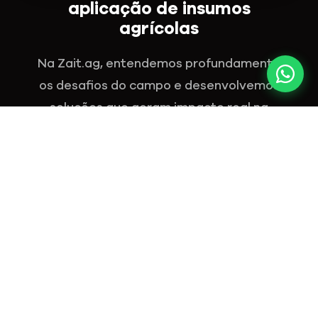
aplicação de insumos
agrícolas
Na Zait.ag, entendemos profundamente
os desafios do campo e desenvolvemos
soluções que geram impacto real na
produtividade e na rentabilidade do
produtor rural. Unimos o que há de mais
avançado em Agricultura de Precisão,
Agricultura Digital e tecnologia de
sensoriamento para transformar a forma
como os insumos são aplicados.
Nossa equipe de engenheiros, agrônomos
e especialistas em tecnologia desenvolve