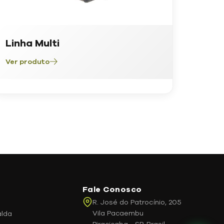
Linha Multi
Ver produto
Fale Conosco
R. José do Patrocínio, 205
Vila Pacaembu
alda