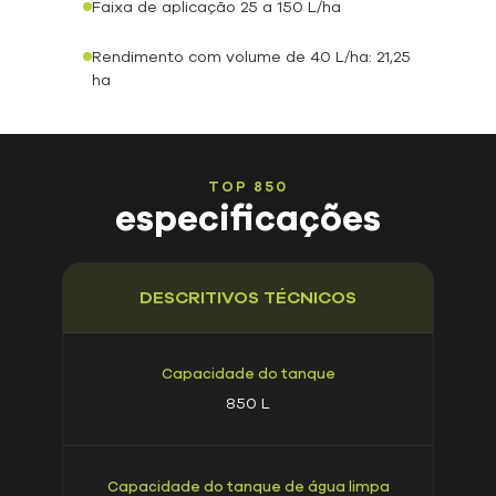
Faixa de aplicação 25 a 150 L/ha
Rendimento com volume de 40 L/ha: 21,25
ha
TOP
850
especificações
DESCRITIVOS TÉCNICOS
Capacidade do tanque
850 L
Capacidade do tanque de água limpa